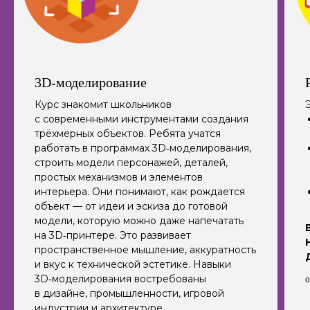
3D-моделирование
Курс знакомит школьников
Э
с современными инструментами создания
трёхмерных объектов. Ребята учатся
работать в программах 3D‑моделирования,
строить модели персонажей, деталей,
простых механизмов и элементов
интерьера. Они понимают, как рождается
объект — от идеи и эскиза до готовой
модели, которую можно даже напечатать
на 3D‑принтере. Это развивает
пространственное мышление, аккуратность
и вкус к технической эстетике. Навыки
3D‑моделирования востребованы
о
в дизайне, промышленности, игровой
индустрии и архитектуре.