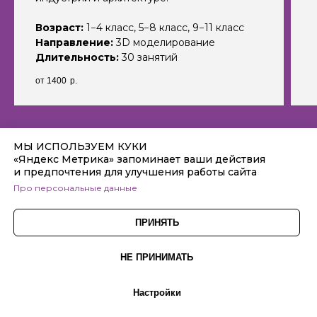
Возраст:
1−4 класс, 5−8 класс, 9−11 класс
Направление:
3D моделирование
Длительность:
30 занятий
от 1400
р.
МЫ ИСПОЛЬЗУЕМ КУКИ
«Яндекс Метрика» запоминает ваши действия
и предпочтения для улучшения работы сайта
Санкт-Петербург,
метро Дунайская
,
П
ро персональные данные
ул. Малая Бухарестская, д. 12, стр. 1
Телефон: +7 (812) 918-77-00
ПРИНЯТЬ
a@inginirium-spbfrunz.ru
НЕ ПРИНИМАТЬ
Дого
вор оферты
Политика конфиденциальности
Настройки