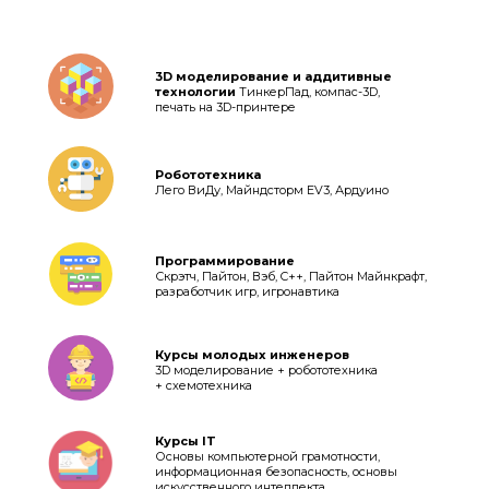
3D моделирование и аддитивные
технологии
ТинкерПад, компас-3D,
печать на 3D-принтере
Робототехника
Лего ВиДу, Майндсторм EV3, Ардуино
Программирование
Скрэтч, Пайтон, Вэб, C++, Пайтон Майнкрафт,
разработчик игр, игронавтика
Курсы молодых инженеров
3D моделирование + робототехника
+ схемотехника
Курсы IT
Основы компьютерной грамотности,
информационная безопасность, основы
искусственного интеллекта