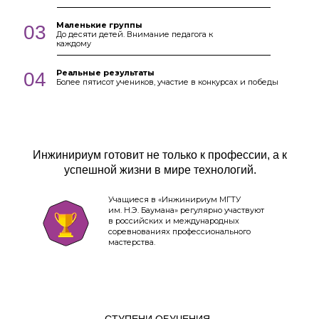
Маленькие группы
03
До десяти детей. Внимание педагога к
каждому
Реальные результаты
04
Более пятисот учеников, участие в конкурсах и победы
Инжинириум готовит не только к профессии, а к
успешной жизни в мире технологий.
Учащиеся в «Инжинириум МГТУ
им. Н.Э. Баумана» регулярно участвуют
в российских и международных
соревнованиях профессионального
мастерства.