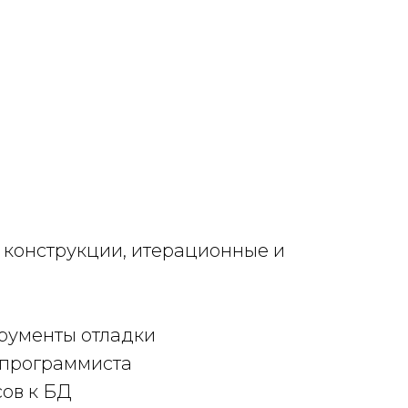
 конструкции, итерационные и
трументы отладки
 программиста
сов к БД