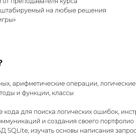
 от преподавателя курса
асштабируемый на любые решения
игры»
?
ных, арифметические операции, логические
тоды и функции, классы
е кода для поиска логических ошибок, инс
коммуникаций и создания своего портфолио
Д SQLite, изучать основы написания запро