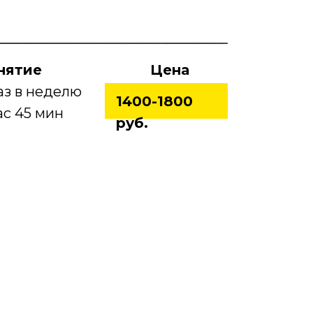
нятие
Цена
раз в неделю
1400-1800
час 45 мин
руб.