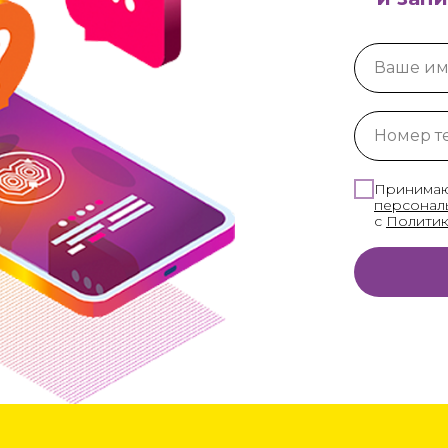
Ваше и
Номер т
Принима
персонал
с
Политик