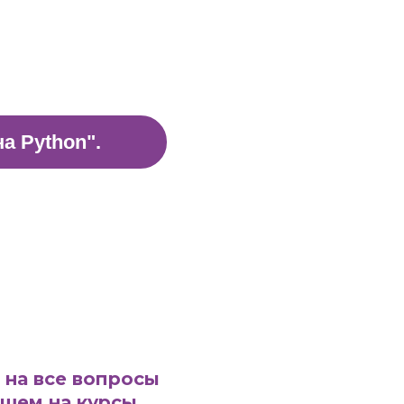
а Python".
 на все вопросы
ишем на курсы