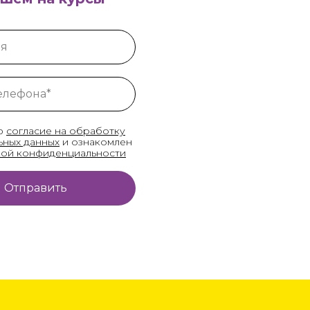
мя
елефона*
ю
согласие на обработку
ьных данных
и ознакомлен
ой конфиденциальност
и
Отправить